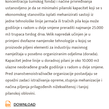
koncentracija šumskog fonda) i načine privređivanja
ustanovljeno je da se minimalni pilanski kapacitet koji se s
ekonomskog stanovišta isplati mehanizirati sastoji iz
jedne tehnološke linije jarmača ili tračnih pila koja može
godišnje s radom u dvije smjene preraditi najmanje 25.000
m3 trupaca tvrdog drva. Velik napredak učinjen je u
primjeni dvofazne namjenske tehnologije u kojoj se
proizvode piljeni elementi za industriju masivnog
namještaja u posebno organiziranim odjelima (dorada).
Kapacitet jedne linije u doradnoj pilani je oko 10.000 m3
ulazne neobrađene građe godišnje s radom u dvije smjene.
Pred znanstvenoistraživačke organizacije postavljaju se
opsežni zadaci istraživanja opreme, stupnja mehanizacije i
načina piljenja prilagođenih nižekvalitenoj i tanjoj
pilanskoj oblovini.
DOWNLOAD