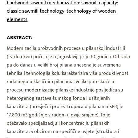
hardwood sawmill mechanization
sawmill capacity
;
;
classic sawmill technology
technology of wooden
;
elements
ABSTRACT:
Modernizacija proizvodnih procesa u pilanskoj industriji
(tvrdo drvo) počela je u Jugoslaviji prije 10 godina. Od tada
pa do danas u veliki broj pilana unesena je suvremena
tehnika i tehnologija koju karakterizira viša produktivnost
rada nego u klasičnim pilanama. Velike poteškoće u
procesu modernizacije pilanske industrije posljedica su
heterogenog sastava šumskog fonda i usitnjenih
kapaciteta (prosječni prorez trupaca u pilanama SFRJ je
17.800 m3 godišnje s radom u dvije smjene). To je
otežavalo specijalizaciju i koncentraciju pilanskih
kapaciteta. S obzirom na specifične uvjete (struktura i